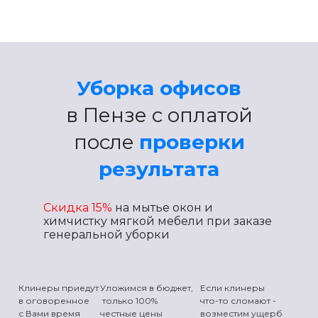
Уборка офисов
в Пензе с оплатой
после
проверки
результата
Скидка 15%
на мытье окон и
химчистку мягкой мебели
при заказе
генеральной уборки
Клинеры приедут
Уложимся в бюджет,
Если клинеры
в оговоренное
только 100%
что-то сломают -
с Вами время
честные цены
возместим ущерб