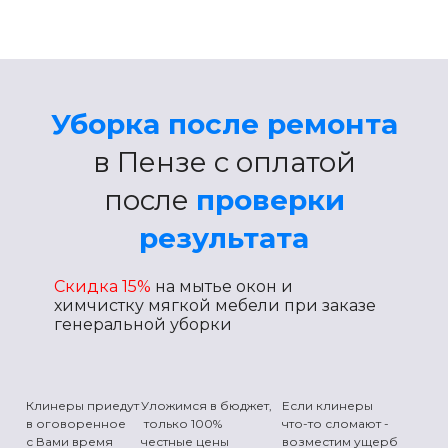
Уборка после ремонта
в Пензе с оплатой
после
проверки
результата
Скидка 15%
на мытье окон и
химчистку мягкой мебели
при заказе
генеральной уборки
Клинеры приедут
Уложимся в бюджет,
Если клинеры
в оговоренное
только 100%
что-то сломают -
с Вами время
честные цены
возместим ущерб