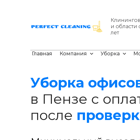
Клинингов
и области 
лет
Главная
Компания
Уборка
Мо
Уборка офисо
в Пензе с опла
после
проверк