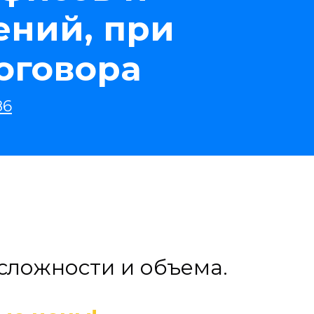
ений, при
оговора
86
сложности и объема.