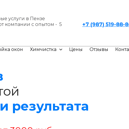
ые услуги в Пензе
+7 (987) 519-88-
от компании с опытом - 5
йка окон
Химчистка
Цены
Отзывы
Конт
в
той
и результата