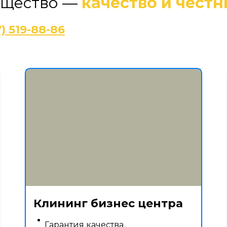
ущество —
качество и честн
7) 519-88-86
Клининг бизнес центра
Гарантия качества