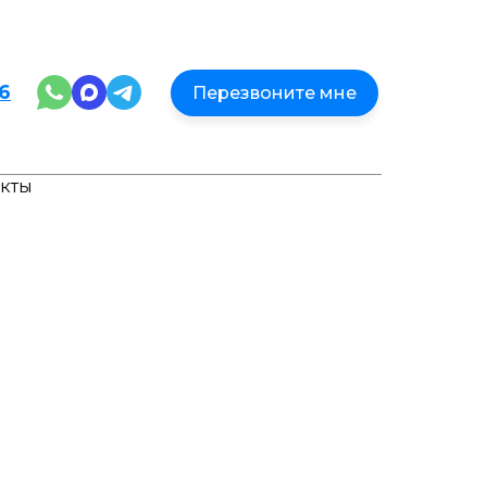
86
Перезвоните мне
акты