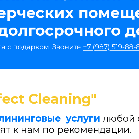
ерческих помещ
долгосрочного д
са с подарком. Звоните
+7 (987) 519-88-
fect Cleaning"
лининговые услуги
любой 
ят к нам по рекомендации.