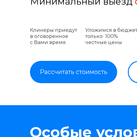
Минимальный выезд
Клинеры приедут
Уложимся в бюджет
в оговоренное
только 100%
с Вами время
честные
цены
Рассчитать стоимость
Особые усло