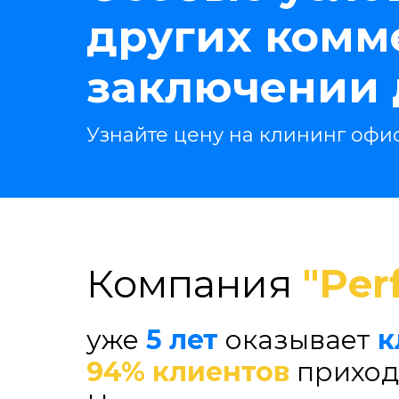
других комм
заключении 
Узнайте цену на клининг офи
Компания
"Per
уже
5 лет
оказывает
к
94% клиентов
приход