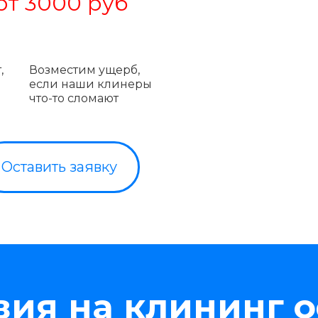
от 3000 руб
,
Возместим ущерб,
если наши клинеры
что-то сломают
Оставить заявку
вия на клининг 